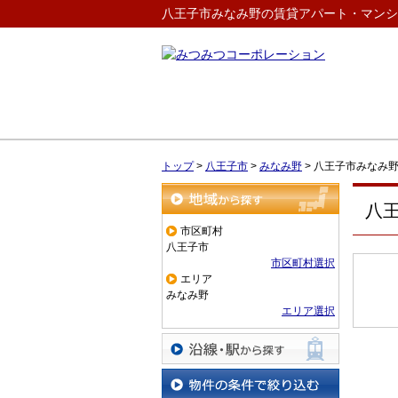
八王子市みなみ野の賃貸アパート・マンシ
トップ
>
八王子市
>
みなみ野
>
八王子市みなみ
八
地域から探す
市区町村
八王子市
市区町村選択
エリア
みなみ野
エリア選択
沿線・駅から探す