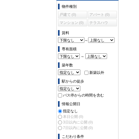
物件の条件で絞り込む
物件種別
戸建て (0)
アパート (0)
マンション (0)
テラスハウ
ス (0)
賃料
～
専有面積
～
築年数
新築以外
駅からの徒歩
バス停からの時間を含む
情報公開日
指定なし
本日公開
(0)
3日以内に公開
(0)
7日以内に公開
(0)
こだわり条件