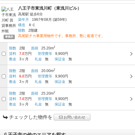
八王子市東浅川町（東浅川ビル）
高尾駅
徒歩6分
築年月
1967年08月
(築59年)
構造
ＲＣ
階数
2階建
高尾駅チカ事業用物件です。事務所、塾に最適です。
事務所
2
階数
2階
面積
25.20m
賃料
7.0
万円
管理費等
9,900円
敷金
3ヶ月
礼金
無
保証金
無
2
階数
2階
面積
20.00m
賃料
6.0
万円
管理費等
9,900円
敷金
3ヶ月
礼金
無
保証金
無
2
階数
2階
面積
25.20m
賃料
7.0
万円
管理費等
9,900円
敷金
3ヶ月
礼金
無
保証金
無
チェックした物件を
お問い合わせ
八王子市の他のエリアを探す