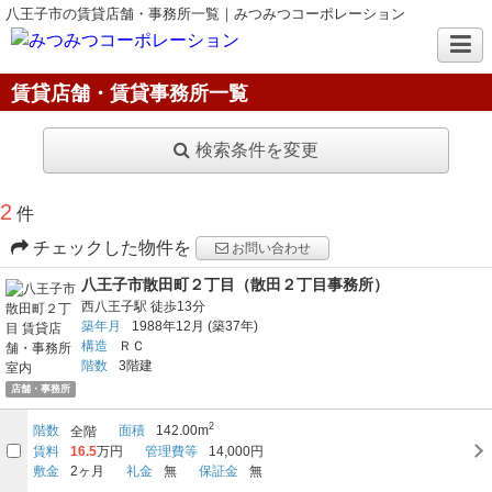
八王子市の賃貸店舗・事務所一覧｜みつみつコーポレーション
賃貸店舗・賃貸事務所一覧
検索条件を変更
2
件
チェックした物件を
お問い合わせ
八王子市散田町２丁目（散田２丁目事務所）
西八王子駅
徒歩13分
築年月
1988年12月
(築37年)
構造
ＲＣ
階数
3階建
店舗・事務所
2
階数
面積
142.00m
全階
賃料
16.5
万円
管理費等
14,000円
敷金
2ヶ月
礼金
無
保証金
無