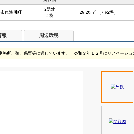
2階建
2
子市東浅川町
25.20m
（7.62坪）
2階
情報
周辺環境
事務所、塾、保育等に適しています。 令和３年１２月にリノベーショ