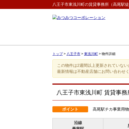
八王子市東浅川町の賃貸事務所（高尾駅徒歩6
トップ
>
八王子市
>
東浅川町
>
物件詳細
この物件は2週間以上更新されていない
最新情報は不動産店舗にお問い合わせ
八王子市東浅川町 賃貸事
ポイント
高尾駅チカ事業用物
沿線
最寄駅