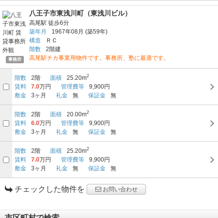
八王子市東浅川町（東浅川ビル）
高尾駅
徒歩6分
築年月
1967年08月
(築59年)
構造
ＲＣ
階数
2階建
高尾駅チカ事業用物件です。事務所、塾に最適です。
事務所
2
階数
2階
面積
25.20m
賃料
7.0
万円
管理費等
9,900円
敷金
3ヶ月
礼金
無
保証金
無
2
階数
2階
面積
20.00m
賃料
6.0
万円
管理費等
9,900円
敷金
3ヶ月
礼金
無
保証金
無
2
階数
2階
面積
25.20m
賃料
7.0
万円
管理費等
9,900円
敷金
3ヶ月
礼金
無
保証金
無
チェックした物件を
お問い合わせ
市区町村で検索