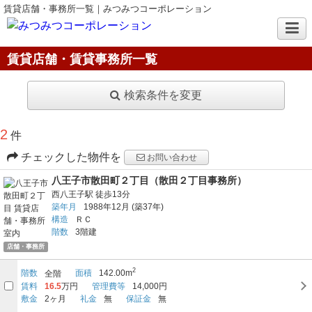
賃貸店舗・事務所一覧｜みつみつコーポレーション
賃貸店舗・賃貸事務所一覧
検索条件を変更
2
件
チェックした物件を
お問い合わせ
八王子市散田町２丁目（散田２丁目事務所）
西八王子駅
徒歩13分
築年月
1988年12月
(築37年)
構造
ＲＣ
階数
3階建
店舗・事務所
2
階数
面積
142.00m
全階
賃料
16.5
万円
管理費等
14,000円
敷金
2ヶ月
礼金
無
保証金
無