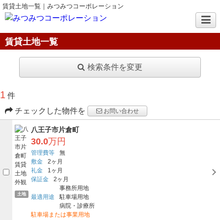
賃貸土地一覧｜みつみつコーポレーション
賃貸土地一覧
検索条件を変更
1
件
チェックした物件を
お問い合わせ
八王子市片倉町
30.0
万円
管理費等
無
敷金
2ヶ月
礼金
1ヶ月
保証金
2ヶ月
事務所用地
土地
最適用途
駐車場用地
病院・診療所
駐車場または事業用地