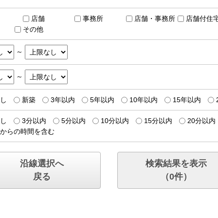
店舗
事務所
店舗・事務所
店舗付住
その他
～
～
し
新築
3年以内
5年以内
10年以内
15年以内
し
3分以内
5分以内
10分以内
15分以内
20分以内
からの時間を含む
沿線選択へ
検索結果を表示
戻る
（
0
件）